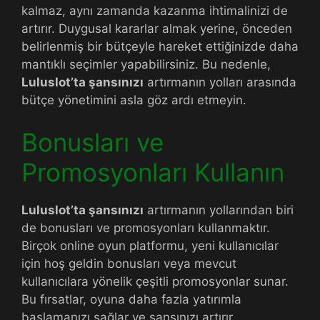
kalmaz, aynı zamanda kazanma ihtimalinizi de
artırır. Duygusal kararlar almak yerine, önceden
belirlenmiş bir bütçeyle hareket ettiğinizde daha
mantıklı seçimler yapabilirsiniz. Bu nedenle,
Luluslot’ta şansınızı
artırmanın yolları arasında
bütçe yönetimini asla göz ardı etmeyin.
Bonusları ve
Promosyonları Kullanın
Luluslot’ta şansınızı
artırmanın yollarından biri
de bonusları ve promosyonları kullanmaktır.
Birçok online oyun platformu, yeni kullanıcılar
için hoş geldin bonusları veya mevcut
kullanıcılara yönelik çeşitli promosyonlar sunar.
Bu fırsatlar, oyuna daha fazla yatırımla
başlamanızı sağlar ve şansınızı artırır.