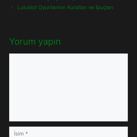
Luluslot Oyunlarının Kuralları ve İpuçları
Yorum yapın
Yorum
İsim