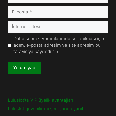
E-
posta
İnternet
sitesi
Daha sonraki yorumlarımda kullanılması için
adım, e-posta adresim ve site adresim bu
tarayıcıya kaydedilsin.
Luluslot’ta VIP üyelik avantajları
Luluslot güvenilir mi sorusunun yanıtı