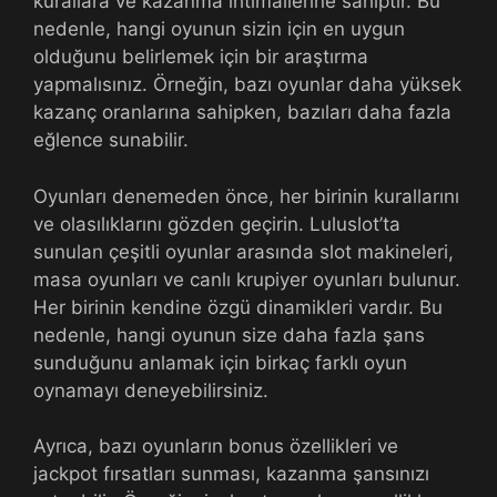
kurallara ve kazanma ihtimallerine sahiptir. Bu
nedenle, hangi oyunun sizin için en uygun
olduğunu belirlemek için bir araştırma
yapmalısınız. Örneğin, bazı oyunlar daha yüksek
kazanç oranlarına sahipken, bazıları daha fazla
eğlence sunabilir.
Oyunları denemeden önce, her birinin kurallarını
ve olasılıklarını gözden geçirin. Luluslot’ta
sunulan çeşitli oyunlar arasında slot makineleri,
masa oyunları ve canlı krupiyer oyunları bulunur.
Her birinin kendine özgü dinamikleri vardır. Bu
nedenle, hangi oyunun size daha fazla şans
sunduğunu anlamak için birkaç farklı oyun
oynamayı deneyebilirsiniz.
Ayrıca, bazı oyunların bonus özellikleri ve
jackpot fırsatları sunması, kazanma şansınızı