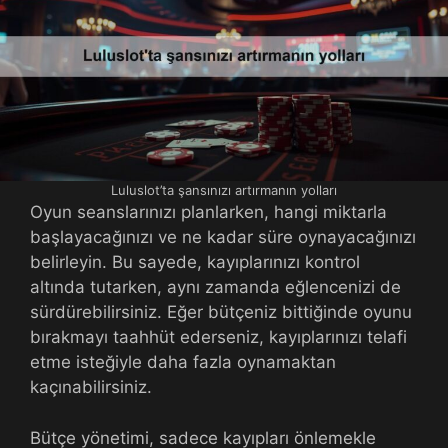
Luluslot’ta şansınızı artırmanın yolları
Oyun seanslarınızı planlarken, hangi miktarla
başlayacağınızı ve ne kadar süre oynayacağınızı
belirleyin. Bu sayede, kayıplarınızı kontrol
altında tutarken, aynı zamanda eğlencenizi de
sürdürebilirsiniz. Eğer bütçeniz bittiğinde oyunu
bırakmayı taahhüt ederseniz, kayıplarınızı telafi
etme isteğiyle daha fazla oynamaktan
kaçınabilirsiniz.
Bütçe yönetimi, sadece kayıpları önlemekle