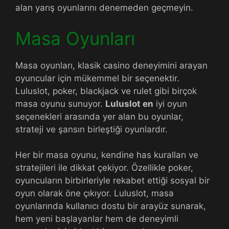
alan yarış oyunlarını denemeden geçmeyin.
Masa Oyunları
Masa oyunları, klasik casino deneyimini arayan
oyuncular için mükemmel bir seçenektir.
Luluslot, poker, blackjack ve rulet gibi birçok
masa oyunu sunuyor.
Luluslot en
iyi oyun
seçenekleri arasında yer alan bu oyunlar,
strateji ve şansın birleştiği oyunlardır.
Her bir masa oyunu, kendine has kuralları ve
stratejileri ile dikkat çekiyor. Özellikle poker,
oyuncuların birbirleriyle rekabet ettiği sosyal bir
oyun olarak öne çıkıyor. Luluslot, masa
oyunlarında kullanıcı dostu bir arayüz sunarak,
hem yeni başlayanlar hem de deneyimli