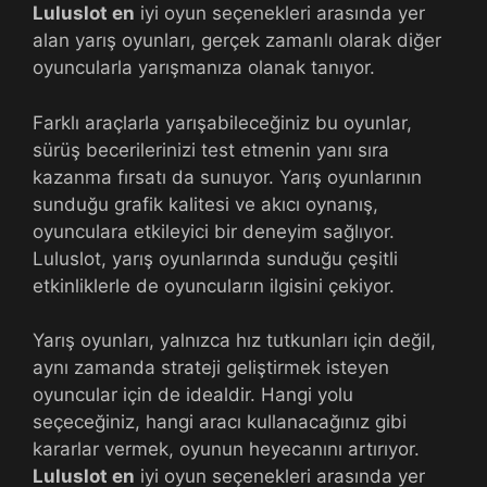
Luluslot en
iyi oyun seçenekleri arasında yer
alan yarış oyunları, gerçek zamanlı olarak diğer
oyuncularla yarışmanıza olanak tanıyor.
Farklı araçlarla yarışabileceğiniz bu oyunlar,
sürüş becerilerinizi test etmenin yanı sıra
kazanma fırsatı da sunuyor. Yarış oyunlarının
sunduğu grafik kalitesi ve akıcı oynanış,
oyunculara etkileyici bir deneyim sağlıyor.
Luluslot, yarış oyunlarında sunduğu çeşitli
etkinliklerle de oyuncuların ilgisini çekiyor.
Yarış oyunları, yalnızca hız tutkunları için değil,
aynı zamanda strateji geliştirmek isteyen
oyuncular için de idealdir. Hangi yolu
seçeceğiniz, hangi aracı kullanacağınız gibi
kararlar vermek, oyunun heyecanını artırıyor.
Luluslot en
iyi oyun seçenekleri arasında yer