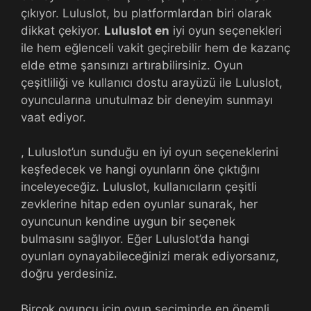
çıkıyor. Luluslot, bu platformlardan biri olarak
dikkat çekiyor.
Luluslot en
iyi oyun seçenekleri
ile hem eğlenceli vakit geçirebilir hem de kazanç
elde etme şansınızı artırabilirsiniz. Oyun
çeşitliliği ve kullanıcı dostu arayüzü ile Luluslot,
oyuncularına unutulmaz bir deneyim sunmayı
vaat ediyor.
, Luluslot’un sunduğu en iyi oyun seçeneklerini
keşfedecek ve hangi oyunların öne çıktığını
inceleyeceğiz. Luluslot, kullanıcıların çeşitli
zevklerine hitap eden oyunlar sunarak, her
oyuncunun kendine uygun bir seçenek
bulmasını sağlıyor. Eğer Luluslot’da hangi
oyunları oynayabileceğinizi merak ediyorsanız,
doğru yerdesiniz.
Birçok oyuncu için oyun seçiminde en önemli