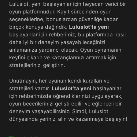
Luluslot, yeni başlayanlar için heyecan verici bir
oyun platformudur. Kayıt sürecinden oyun
seçeneklerine, bonuslardan güvenliğe kadar
birçok konuya değindik.
Luluslot’ta yeni
başlayanlar için rehberimiz, bu platformda nasıl
daha iyi bir deneyim yaşayabileceğinizi
anlamanıza yardımcı olacak. Oyun oynamanın
keyfini çıkarın ve kazançlarınızı artırmak için
stratejilerinizi geliştirin.
Unutmayın, her oyunun kendi kuralları ve
stratejileri vardır.
Luluslot’ta yeni
başlayanlar
için rehberimizde öğrendiklerinizi uygulayarak,
oyun becerilerinizi geliştirebilir ve eğlenceli bir
deneyim yaşayabilirsiniz. Şimdi, Luluslot
dünyasında yerinizi alın ve kazanmaya başlayın!
Kategoriler