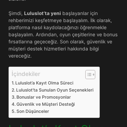
Şimdi,
Luluslot’ta yeni
başlayanlar için
rehberimizi keşfetmeye başlayalım. İlk olarak,
platforma nasıl kaydolacağınızı öğrenmekle
başlayalım. Ardından, oyun çeşitlerine ve bonus
fırsatlarına geçeceğiz. Son olarak, güvenlik ve
müşteri destek hizmetleri hakkında bilgi
vereceğiz.
İçindekiler
Luluslot’a Kayıt Olma Süreci
Luluslot’ta Sunulan Oyun Seçenekleri
Bonuslar ve Promosyonlar
Güvenlik ve Müşteri Desteği
Son Düşünceler