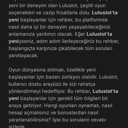
yeni bir deneyim olan Luluslot, çeşitli oyun
seçenekleri ve cazip fırsatlarla dolu.
Luluslot’ta
yeni
başlayanlar için rehber, bu platformda
nasıl daha iyi bir deneyim yaşayabileceğinizi
anlamanıza yardımcı olacak. Eğer
Luluslot’ta
yeni
yseniz, adım adım ilerleyeceğiniz bu rehber,
başlangıçta karşınıza çıkabilecek tüm soruları
yanıtlayacak.
Oyun dünyasına atılmak, özellikle yeni
başlayanlar için bazen zorlayıcı olabilir. Luluslot,
kullanıcı dostu arayüzü ile sizi rahatça
yönlendirmeyi hedefliyor. Bu rehber,
Luluslot’ta
yeni
başlayanlar için gerekli tüm bilgileri bir
araya getiriyor. Hangi oyunları oynamalı, nasıl
hesap açmalısınız ve bonuslardan nasıl
yararlanabilirsiniz? İşte bu soruların cevabı
sizlerle.