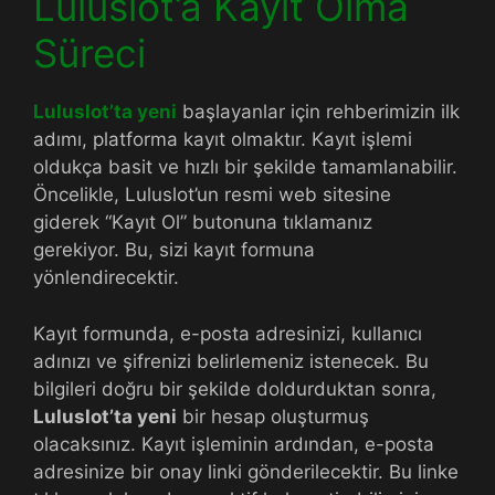
Luluslot’a Kayıt Olma
Süreci
Luluslot’ta yeni
başlayanlar için rehberimizin ilk
adımı, platforma kayıt olmaktır. Kayıt işlemi
oldukça basit ve hızlı bir şekilde tamamlanabilir.
Öncelikle, Luluslot’un resmi web sitesine
giderek “Kayıt Ol” butonuna tıklamanız
gerekiyor. Bu, sizi kayıt formuna
yönlendirecektir.
Kayıt formunda, e-posta adresinizi, kullanıcı
adınızı ve şifrenizi belirlemeniz istenecek. Bu
bilgileri doğru bir şekilde doldurduktan sonra,
Luluslot’ta yeni
bir hesap oluşturmuş
olacaksınız. Kayıt işleminin ardından, e-posta
adresinize bir onay linki gönderilecektir. Bu linke