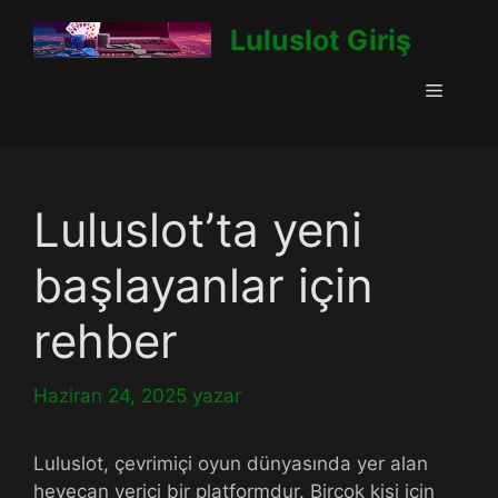
İçeriğe
Luluslot Giriş
atla
Menü
Luluslot’ta yeni
başlayanlar için
rehber
Haziran 24, 2025
yazar
Luluslot, çevrimiçi oyun dünyasında yer alan
heyecan verici bir platformdur. Birçok kişi için