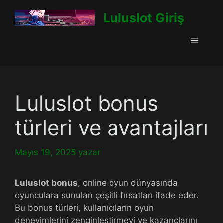
İçeriğe
Luluslot Giriş
atla
Menü
Luluslot bonus
türleri ve avantajları
Mayıs 19, 2025
yazar
Luluslot bonus
, online oyun dünyasında
oyunculara sunulan çeşitli fırsatları ifade eder.
Bu bonus türleri, kullanıcıların oyun
deneyimlerini zenginleştirmeyi ve kazançlarını