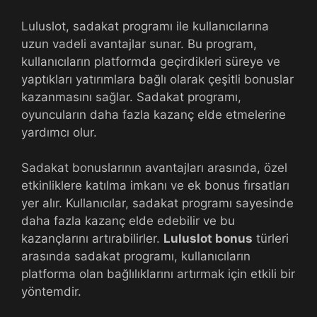
Luluslot, sadakat programı ile kullanıcılarına
uzun vadeli avantajlar sunar. Bu program,
kullanıcıların platformda geçirdikleri süreye ve
yaptıkları yatırımlara bağlı olarak çeşitli bonuslar
kazanmasını sağlar. Sadakat programı,
oyuncuların daha fazla kazanç elde etmelerine
yardımcı olur.
Sadakat bonuslarının avantajları arasında, özel
etkinliklere katılma imkanı ve ek bonus fırsatları
yer alır. Kullanıcılar, sadakat programı sayesinde
daha fazla kazanç elde edebilir ve bu
kazançlarını artırabilirler.
Luluslot bonus
türleri
arasında sadakat programı, kullanıcıların
platforma olan bağlılıklarını artırmak için etkili bir
yöntemdir.