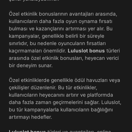
Özel etkinlik bonuslarının avantajları arasında,
kullanıcıların daha fazla oyun oynama fırsatı
bulması ve kazançlarını artırması yer alır. Bu
kampanyalar, genellikle belirli bir süreyle
sınırlıdır, bu nedenle oyuncuların fırsatları
kaçırmamaları önemlidir.
Luluslot bonus
türleri
arasında özel etkinlik bonusları, heyecan verici
bir deneyim sunar.
Özel etkinliklerde genellikle ödül havuzları veya
çekilişler düzenlenir. Bu tür etkinlikler,
kullanıcıların heyecanını artırır ve platformda
daha fazla zaman geçirmelerini sağlar. Luluslot,
bu tür kampanyalarla kullanıcıların bağlılığını
artırmayı hedefler.
Luluslot bonus
türleri ve avantajları, online