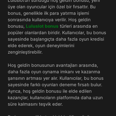
Luluslot’un sunduğu hoş geldin bonusu, yeni
üye olan oyuncular için özel bir fırsattır. Bu
bonus, genellikle ilk para yatırma işlemi
sonrasında kullanıcıya verilir. Hoş geldin
bonusu,
Luluslot bonus
türleri arasında en
popüler olanlardan biridir. Kullanıcılar, bu bonus
sayesinde başlangıçta daha fazla oyun kredisi
elde ederek, oyun deneyimlerini
zenginleştirebilir.
Hoş geldin bonusunun avantajları arasında,
daha fazla oyun oynama imkanı ve kazanma
şansının artması yer alır. Kullanıcılar, bu bonus
sayesinde farklı oyunları deneme fırsatı bulur.
Ayrıca, hoş geldin bonusu ile elde edilen
kazançlar, kullanıcıların platformda daha uzun
süre kalmasını teşvik eder.