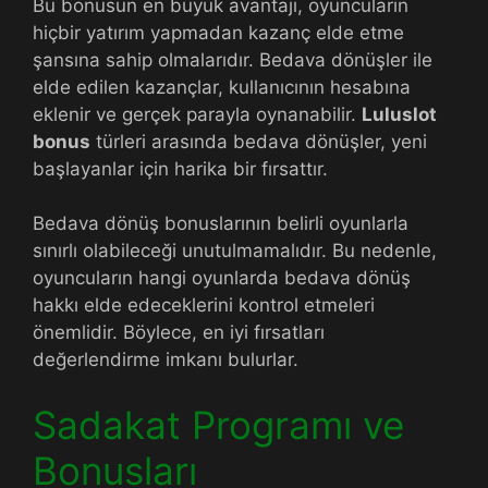
Bu bonusun en büyük avantajı, oyuncuların
hiçbir yatırım yapmadan kazanç elde etme
şansına sahip olmalarıdır. Bedava dönüşler ile
elde edilen kazançlar, kullanıcının hesabına
eklenir ve gerçek parayla oynanabilir.
Luluslot
bonus
türleri arasında bedava dönüşler, yeni
başlayanlar için harika bir fırsattır.
Bedava dönüş bonuslarının belirli oyunlarla
sınırlı olabileceği unutulmamalıdır. Bu nedenle,
oyuncuların hangi oyunlarda bedava dönüş
hakkı elde edeceklerini kontrol etmeleri
önemlidir. Böylece, en iyi fırsatları
değerlendirme imkanı bulurlar.
Sadakat Programı ve
Bonusları